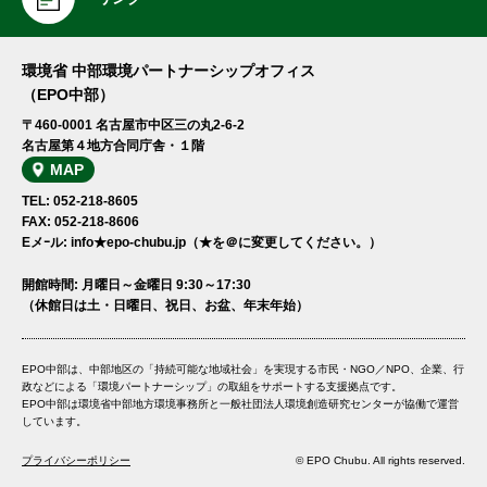
環境省 中部環境パートナーシップオフィス
（EPO中部）
〒460-0001 名古屋市中区三の丸2-6-2
名古屋第４地方合同庁舎・１階
MAP
TEL: 052-218-8605
FAX: 052-218-8606
Eメｰル: info★epo-chubu.jp（★を＠に変更してください。）
開館時間: 月曜日～金曜日 9:30～17:30
（休館日は土・日曜日、祝日、お盆、年末年始）
EPO中部は、中部地区の「持続可能な地域社会」を実現する市民・NGO／NPO、企業、行
政などによる「環境パートナーシップ」の取組をサポートする支援拠点です。
EPO中部は環境省中部地方環境事務所と一般社団法人環境創造研究センターが協働で運営
しています。
プライバシーポリシー
© EPO Chubu. All rights reserved.