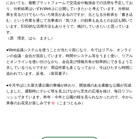
においても、複数プラットフォームで交流会や勉強会での活用を予定してお
り、分析結果はいずれWeb上に公開していきたいと考えています。分析結
果を見るだけでもいろいろ発見があるのですが、元となる分析表を「書き込
む」という作業を通じて当事者の「気づき」の効果もあるとのお話も聞いて
います。ESD的な活用方法もありそうで、検討していきたいと思っていま
す。
（原 理史、はら まさし）
●Web会議システムを使うことが当たり前になり、今ではリアル、オンライ
ンの会議・会合が混在しています。時間やシステム等をうまく使い、リアル
とオンラインを使い分けながら、会合及び情報共有が効率的にできるよう工
夫しているつもりですが、周辺作業も多くなっており、今はひたすら時間に
追われています。反省。（富田夏子）
●今月半ばに久屋大通公園の整備が終わり、開放感のある素敵な公園が完成
しました。通勤時にテレビ塔を見上げながら芝生の広場を抜け、毎日リフレ
ッシュできています。昨年・今年と公園の桜を見られなかったので、今から
来春のお花見が楽しみです
（こまつともみ）